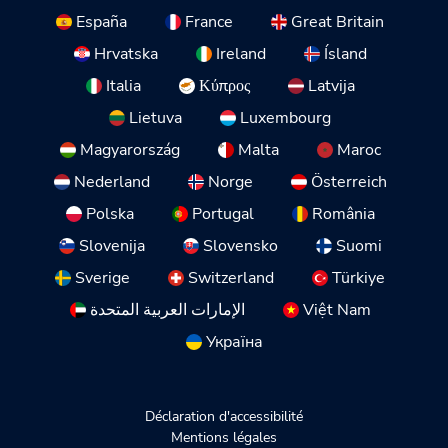
España
France
Great Britain
Hrvatska
Ireland
Ísland
Italia
Κύπρος
Latvija
Lietuva
Luxembourg
Magyarország
Malta
Maroc
Nederland
Norge
Österreich
Polska
Portugal
România
Slovenija
Slovensko
Suomi
Sverige
Switzerland
Türkiye
الإمارات العربية المتحدة
Việt Nam
Україна
Déclaration d'accessibilité
Mentions légales