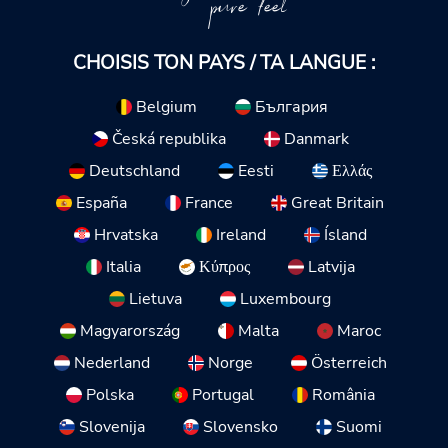
pure feel
CHOISIS TON PAYS / TA LANGUE :
Belgium
България
Česká republika
Danmark
Deutschland
Eesti
Ελλάς
España
France
Great Britain
Hrvatska
Ireland
Ísland
Italia
Κύπρος
Latvija
Lietuva
Luxembourg
Magyarország
Malta
Maroc
Nederland
Norge
Österreich
Polska
Portugal
România
Slovenija
Slovensko
Suomi