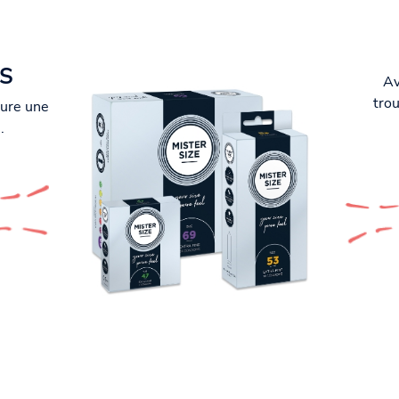
S
Av
trou
sure une
.