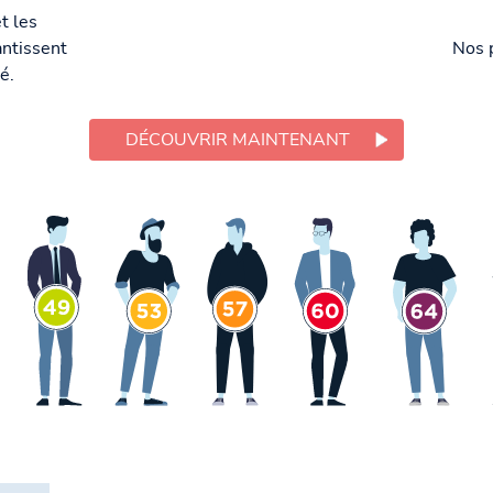
t les
ntissent
Nos 
é.
DÉCOUVRIR MAINTENANT