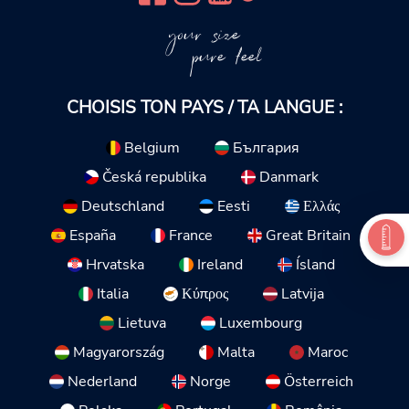
your size
pure feel
CHOISIS TON PAYS / TA LANGUE :
Belgium
България
Česká republika
Danmark
Deutschland
Eesti
Ελλάς
España
France
Great Britain
Hrvatska
Ireland
Ísland
Italia
Κύπρος
Latvija
Lietuva
Luxembourg
Magyarország
Malta
Maroc
Nederland
Norge
Österreich