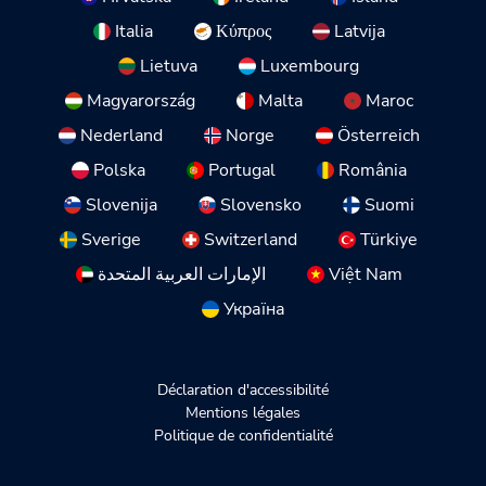
Italia
Κύπρος
Latvija
Lietuva
Luxembourg
Magyarország
Malta
Maroc
Nederland
Norge
Österreich
Polska
Portugal
România
Slovenija
Slovensko
Suomi
Sverige
Switzerland
Türkiye
الإمارات العربية المتحدة
Việt Nam
Україна
Déclaration d'accessibilité
Mentions légales
Politique de confidentialité