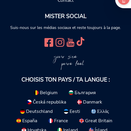
Contact
MISTER SOCIAL
Suis-nous sur les médias sociaux et reste toujours à la page.
your size
pure feel
CHOISIS TON PAYS / TA LANGUE :
Belgium
България
Česká republika
Danmark
Deutschland
Eesti
Ελλάς
España
France
Great Britain
Hrvatska
Ireland
Ísland