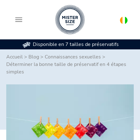
Disponible en 7 tailles de préservatifs
Aller au contenu principal
Accueil
>
Blog
>
Connaissances sexuelles
>
Déterminer la bonne taille de préservatif en 4 étapes
simples