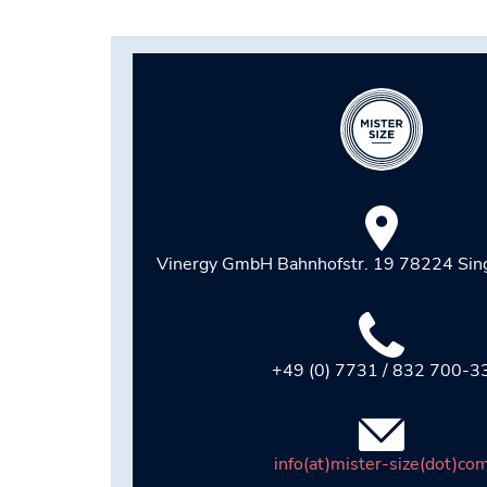
Vinergy GmbH Bahnhofstr. 19 78224 Sin
+49 (0) 7731 / 832 700-3
info(at)mister-size(dot)co