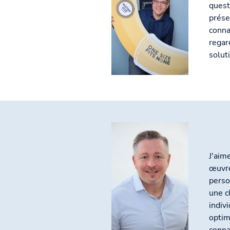
quest
prése
conna
regar
solut
J'aim
œuvre
perso
une c
indiv
optim