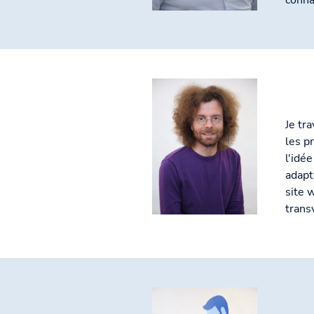
conna
Je tr
les p
l'idé
adapt
site 
trans