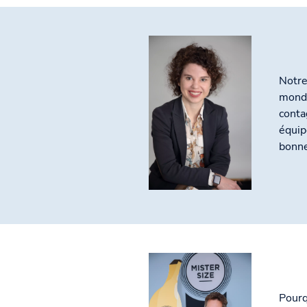
Notre
monde
conta
équip
bonne
Pourq