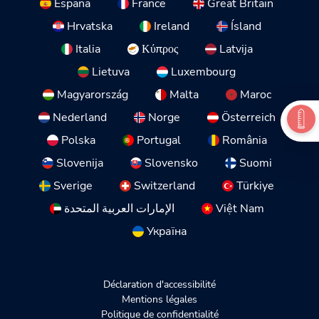
España
France
Great Britain
Hrvatska
Ireland
Ísland
Italia
Κύπρος
Latvija
Lietuva
Luxembourg
Magyarország
Malta
Maroc
Nederland
Norge
Österreich
Polska
Portugal
România
Slovenija
Slovensko
Suomi
Sverige
Switzerland
Türkiye
الإمارات العربية المتحدة
Việt Nam
Україна
Déclaration d'accessibilité
Mentions légales
Politique de confidentialité