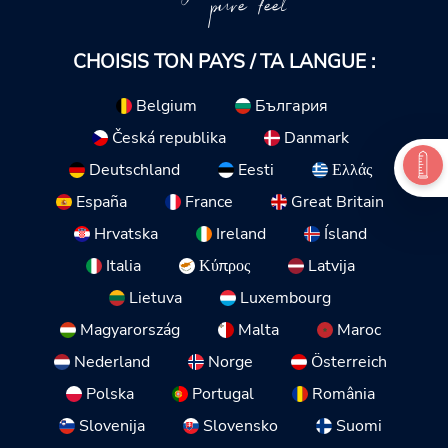
pure feel
CHOISIS TON PAYS / TA LANGUE :
Belgium
България
Česká republika
Danmark
Deutschland
Eesti
Ελλάς
España
France
Great Britain
Hrvatska
Ireland
Ísland
Italia
Κύπρος
Latvija
Lietuva
Luxembourg
Magyarország
Malta
Maroc
Nederland
Norge
Österreich
Polska
Portugal
România
Slovenija
Slovensko
Suomi