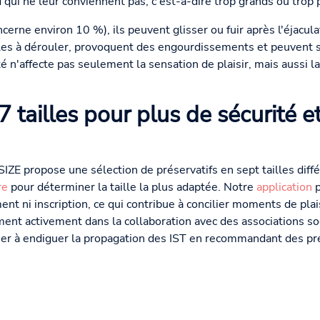
d qui ne leur conviennent pas, c'est-à-dire trop grands ou trop p
ncerne environ 10 %), ils peuvent glisser ou fuir après l'éjacula
iciles à dérouler, provoquent des engourdissements et peuvent s
té n'affecte pas seulement la sensation de plaisir, mais aussi l
 tailles pour plus de sécurité e
SIZE propose une sélection de préservatifs en sept tailles dif
re
pour déterminer la taille la plus adaptée. Notre
application
p
ent ni inscription, ce qui contribue à concilier moments de plais
nt activement dans la collaboration avec des associations soc
nuer à endiguer la propagation des IST en recommandant des pré