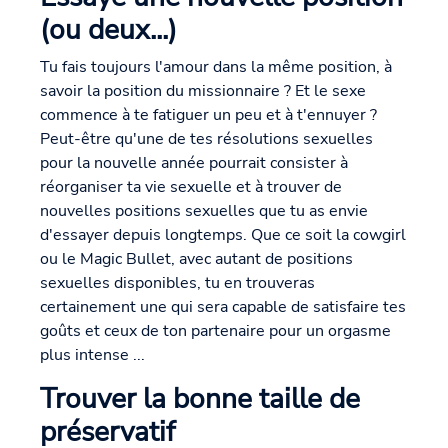
(ou deux...)
Tu fais toujours l'amour dans la même position, à
savoir la position du missionnaire ? Et le sexe
commence à te fatiguer un peu et à t'ennuyer ?
Peut-être qu'une de tes résolutions sexuelles
pour la nouvelle année pourrait consister à
réorganiser ta vie sexuelle et à trouver de
nouvelles positions sexuelles que tu as envie
d'essayer depuis longtemps. Que ce soit la cowgirl
ou le Magic Bullet, avec autant de positions
sexuelles disponibles, tu en trouveras
certainement une qui sera capable de satisfaire tes
goûts et ceux de ton partenaire pour un orgasme
plus intense ...
Trouver la bonne taille de
préservatif