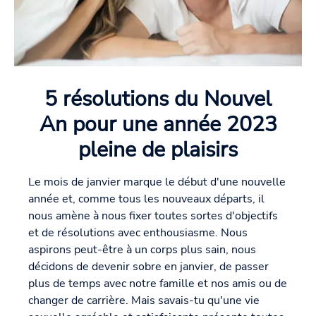
5 résolutions du Nouvel
An pour une année 2023
pleine de plaisirs
Le mois de janvier marque le début d'une nouvelle
année et, comme tous les nouveaux départs, il
nous amène à nous fixer toutes sortes d'objectifs
et de résolutions avec enthousiasme. Nous
aspirons peut-être à un corps plus sain, nous
décidons de devenir sobre en janvier, de passer
plus de temps avec notre famille et nos amis ou de
changer de carrière. Mais savais-tu qu'une vie