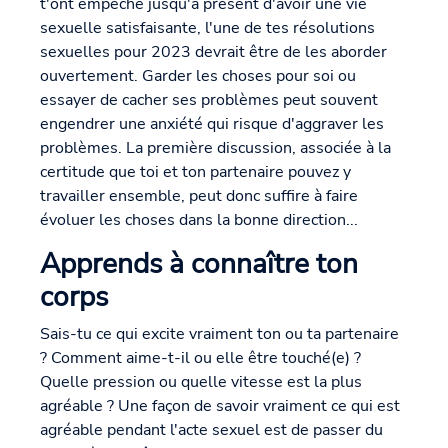
t'ont empêché jusqu'à présent d'avoir une vie
sexuelle satisfaisante, l'une de tes résolutions
sexuelles pour 2023 devrait être de les aborder
ouvertement. Garder les choses pour soi ou
essayer de cacher ses problèmes peut souvent
engendrer une anxiété qui risque d'aggraver les
problèmes. La première discussion, associée à la
certitude que toi et ton partenaire pouvez y
travailler ensemble, peut donc suffire à faire
évoluer les choses dans la bonne direction...
Apprends à connaître ton
corps
Sais-tu ce qui excite vraiment ton ou ta partenaire
? Comment aime-t-il ou elle être touché(e) ?
Quelle pression ou quelle vitesse est la plus
agréable ? Une façon de savoir vraiment ce qui est
agréable pendant l'acte sexuel est de passer du