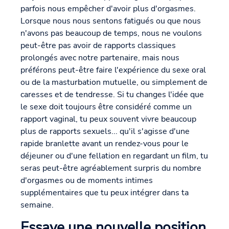
parfois nous empêcher d'avoir plus d'orgasmes.
Lorsque nous nous sentons fatigués ou que nous
n'avons pas beaucoup de temps, nous ne voulons
peut-être pas avoir de rapports classiques
prolongés avec notre partenaire, mais nous
préférons peut-être faire l'expérience du sexe oral
ou de la masturbation mutuelle, ou simplement de
caresses et de tendresse. Si tu changes l'idée que
le sexe doit toujours être considéré comme un
rapport vaginal, tu peux souvent vivre beaucoup
plus de rapports sexuels... qu'il s'agisse d'une
rapide branlette avant un rendez-vous pour le
déjeuner ou d'une fellation en regardant un film, tu
seras peut-être agréablement surpris du nombre
d'orgasmes ou de moments intimes
supplémentaires que tu peux intégrer dans ta
semaine.
Essaye une nouvelle position