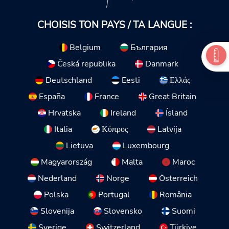
CHOISIS TON PAYS / TA LANGUE :
Belgium
България
Česká republika
Danmark
Deutschland
Eesti
Ελλάς
España
France
Great Britain
Hrvatska
Ireland
Ísland
Italia
Κύπρος
Latvija
Lietuva
Luxembourg
Magyarország
Malta
Maroc
Nederland
Norge
Österreich
Polska
Portugal
România
Slovenija
Slovensko
Suomi
Sverige
Switzerland
Türkiye