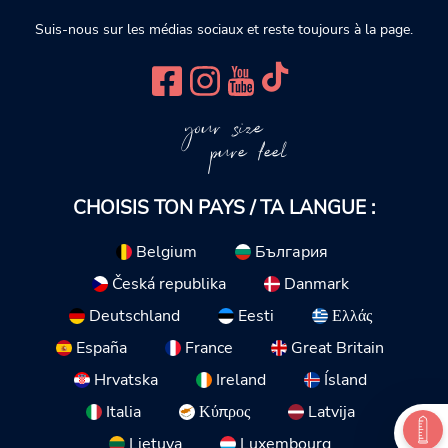
Suis-nous sur les médias sociaux et reste toujours à la page.
your size
pure feel
CHOISIS TON PAYS / TA LANGUE :
Belgium
България
Česká republika
Danmark
Deutschland
Eesti
Ελλάς
España
France
Great Britain
Hrvatska
Ireland
Ísland
Italia
Κύπρος
Latvija
Lietuva
Luxembourg