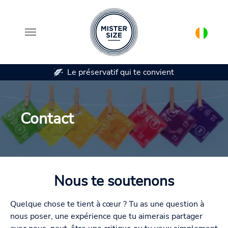
 préservatif qui te convient
Disponible en 7 ta
Aller au contenu principal
Contact
Nous te soutenons
Quelque chose te tient à cœur ? Tu as une question à
nous poser, une expérience que tu aimerais partager