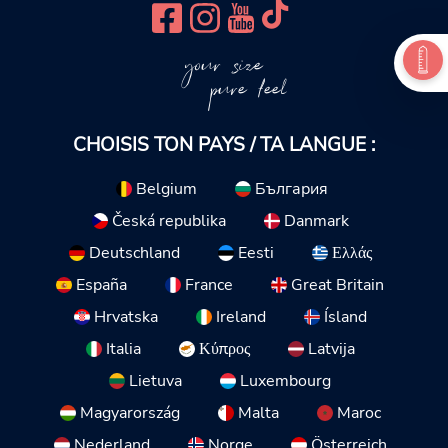
your size
pure feel
CHOISIS TON PAYS / TA LANGUE :
Belgium
България
Česká republika
Danmark
Deutschland
Eesti
Ελλάς
España
France
Great Britain
Hrvatska
Ireland
Ísland
Italia
Κύπρος
Latvija
Lietuva
Luxembourg
Magyarország
Malta
Maroc
Nederland
Norge
Österreich